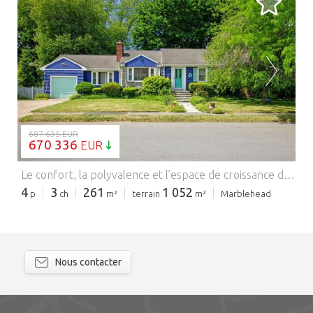
CHARGEMENT EN COURS...
687 635 EUR
670 336
EUR
Le confort, la polyvalence et l’espace de croissance définissent ce ranch accueillant sur un terrain entièrement clôturé d’un quart d’acre avec des jardins aménagés et un vaste jardin plat. Le rez-de-chaussée offre un espace de vie simple avec 3 chambres, une salle de bain complète et 1 408 pieds carrés d’espace de vie. Le niveau inférieur avec sortie au-dessus reflète le niveau principal avec 1 408 pieds carrés supplémentaires et une seconde salle de bain complète, offrant une flexibilité exceptionnelle pour les futurs espaces de vie, incluant une salle familiale, un bureau à domicile, un espace de fitness, un atelier, un espace de loisirs ou une retraite pour les invités. À l’extérieur, la terrasse à trois niveaux avec un sol composite facile d’entretien est parfaite pour recevoir ou se détendre. Un garage attenant pour une voiture et un hangar de rangement ajoutent la commodité quotidienne. Entretenue avec amour et pleine de potentiel, cette maison est prête à être réinventée pour le mode de vie actuel.
4
3
261
1 052
p
ch
m²
terrain
m²
Marblehead
Nous contacter