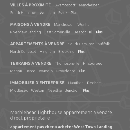
VILLES À PROXIMITÉ
Swampscott
Manchester
South Hamilton
Wenham
Essex
Plus
MAISONS À VENDRE
Manchester
Wenham
Riverview Landing
East Somerville
Beacon Hill
Plus
APPARTEMENTS À VENDRE
South Hamilton
Suffolk
North Cohasset
Hingham
Brookline
Plus
TERRAINS À VENDRE
Thompsonville
Hillsborough
Marion
Bristol Township
Providence
Plus
IMMOBILIER D'ENTREPRISE
Hamilton
Dedham
Middlesex
Weston
Needham Junction
Plus
Marblehead Lighthouse appartement a vendre
direct proprietaire
appartement pas cher a acheter West Town Landing